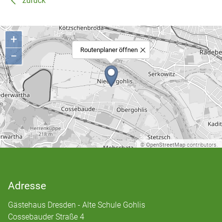
zurück
+
Routenplaner öffnen
−
©
OpenStreetMap
contributors.
Adresse
Gästehaus Dresden - Alte Schule Gohlis
Cossebauder Straße 4