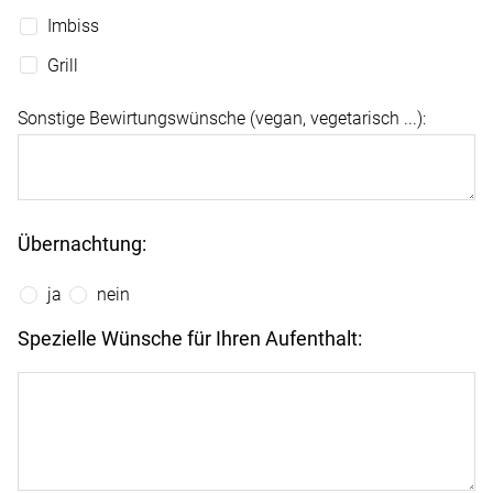
Imbiss
Grill
Sonstige Bewirtungswünsche (vegan, vegetarisch ...):
Obst
Herzhaft
Süß
Übernachtung:
gemischt
mit Frühstück
ja
nein
*
*
*
*
ohne Frühstück
Spezielle Wünsche für Ihren Aufenthalt: